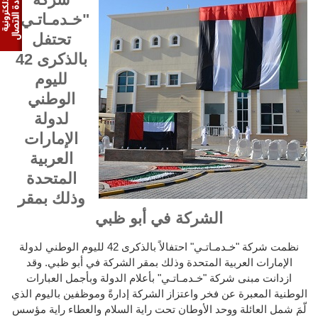
"خـدمـاتـي"
تحتفل
بالذكرى 42
لليوم
الوطني
لدولة
الإمارات
العربية
المتحدة
وذلك بمقر
الشركة في أبو ظبي
نظمت شركة "
خـدمـاتـي
"
احتفالاً بالذكرى 42 لليوم الوطني لدولة
الإمارات العربية المتحدة وذلك بمقر الشركة في أبو ظبي.
وقد
ازدانت مبنى شركة
"
خـدمـاتـي
"
بأعلام الدولة وبأجمل العبارات
الوطنية المعبرة عن فخر واعتزاز الشركة إدارةً وموظفين باليوم الذي
لّمَ شمل العائلة ووحد الأوطان تحت راية السلام والعطاء راية مؤسس