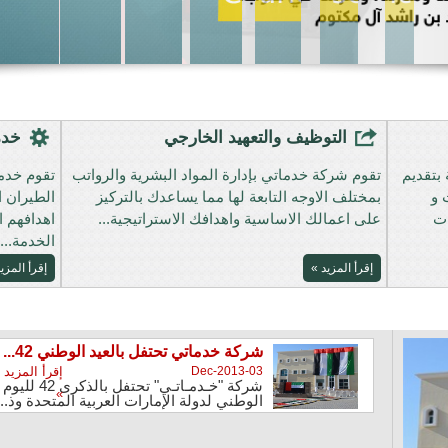
§§§
التوظيف والتعهيد الخارجي
خدم
بتقديم
تقوم شركة خدماتي بإدارة المواد البشرية والرواتب
تقوم خدما
 و
بمختلف الاوجه التابعة لها مما يساعدك بالتركيز
الطيران ا
ات
على اعمالك الاساسية واهدافك الاستراتيجية...
اهدافهم ا
الخدمة...
إقرأ المزيد »
إقرأ المزي
شركة خدماتي تحتفل بالعيد الوطني 42...
03-Dec-2013
إقرأ المزيد
شركة "خـدمـاتـي" تحتفل بالذكرى 42 لليوم
»
الوطني لدولة الإمارات العربية المتحدة وذ...